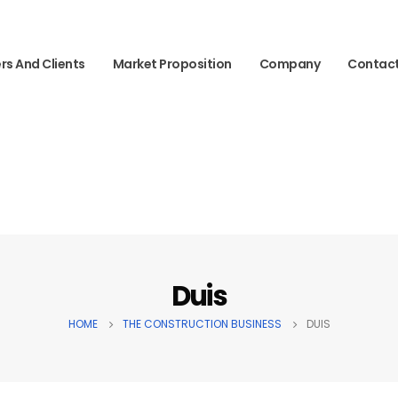
rs And Clients
Market Proposition
Company
Contac
Duis
HOME
THE CONSTRUCTION BUSINESS
DUIS