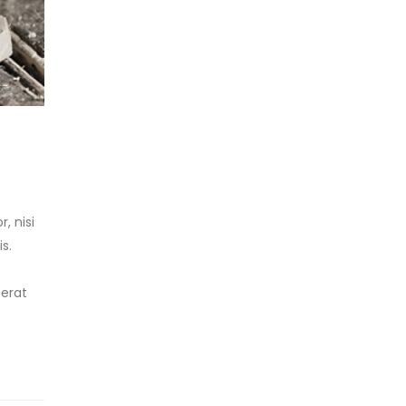
, nisi
s.
cerat