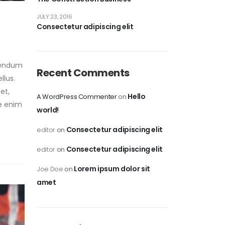
JULY 23, 2016
Consectetur adipiscing elit
ibendum
Recent Comments
llus.
et,
Hello
A WordPress Commenter
on
ue enim
world!
Consectetur adipiscing elit
editor
on
Consectetur adipiscing elit
editor
on
Lorem ipsum dolor sit
Joe Doe
on
amet