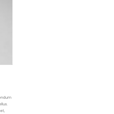
ibendum
llus.
et,