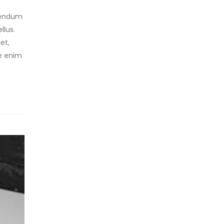
ibendum
llus.
et,
ue enim